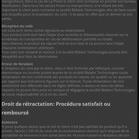
transporteurs. Dans le cas de La Poste le client doit contacter en priorité son bureau
distributeur. Dans tous les cas (La Poste ou transporteur), si le retard est très
important le client peut contacter la société Bidalot Technologies afin de faire ouvrir
une enquête pour la localisation du colis : il se peut en effet que ce dernier se soit
perdu.
Réception du colis
Les colis sont remis contre signature au destinataire.
Tout produit livré doit faire l'objet d'un contrôle et d'éventuelles réserves sur le
bordereau du transporteur en cas de détérioration partielle ou totale.
Sans réserves le produit est réputé livré en bon état et ne pourra faire l'objet
d'aucune contestation ultérieure.
Tout colis non réclamé et restitué à la Société Bidalot Technologies pourra être
réexpédié aux frais du destinataire.
Erreur de livraison
A réception du colis par le client, celui-ci doit formuler par télécopie, courrier
électronique ou courrier postal auprès de la société Bidalot Technologies toute
réclamation de non conformité des produits en nature, en qualité ou en quantité
par rapport aux indications figurant sur la facture. Toute réclamation de non
conformité non effectuée dans les règles définies ci-dessus et dans les délais
impartis ne pourra être prise en compte et dégagera la société Bidalot Technologies
de toute responsabilité vis à vis du client.
Droit de rétractation: Procédure satisfait ou
remboursé
Existence
Si pour quelque raison que ce soit le client n'est pas satisfait du produit qu'il a
acheté, l'article L120-20 du code de la consommation énonce qu'il dispose de la
possibilité de renoncer à son achat dans les 14 jours suivant la réception de son