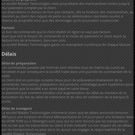
La société Bidalot Technologies reste propriétaire des marchandises livrées jusqu'à
leur paiement complet par le client.
Les dispositions ci-dessus ne font pas obstacle, dès la livraison des marchandises, au
transfert au client des risques de perte ou de détérioration des biens soumis à
réserve de propriété ainsi que des dommages qu'ils pourraient occasionner.
Facture
Le bon de commande que le client établit en ligne ne vaut pas facture.
Quel que soit le moyen de commande et le mode de paiement le client reçoit sa
facture lors de la livraison, dans son colis.
La société Bidalot Technologies garde un exemplaire numérique de chaque facture.
Délais
Délai de préparation
Les commandes passées par Internet sont relevées tous les matins du Lundi au
Vendredi et par conséquent la société traite dans une journée les commandes de la
veille.
Le client doit en principe compter deux jours de préparation (traitement de la
commande, facturation, préparation des produits, emballage) avant expédition pour
un produit que la société a en stock payé en carte bleue.
Le paiement par virement entraîne une augmentation du délai au moment de la
facturation du fait du délai de traitement et de celui de validation de la banque (5
jours).
Délai de transport
La société Bidalot Technologies informe le client que les délais annoncés (environ
48H pour une livraison en France Métropolitaine et 3-4 jours pour une livraison dans
les DOM TOM ou à l'étranger) sont ceux qui lui sont donnés par les transporteurs.
Elle ne fait que les transmettre au client à titre indicatif. Le non respect de ces délais
par les transporteurs ne peut donc en aucun cas engager la responsabilité de la
société Bidalot Technologies.