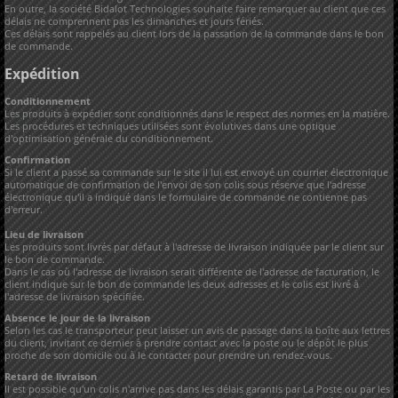
En outre, la société Bidalot Technologies souhaite faire remarquer au client que ces
délais ne comprennent pas les dimanches et jours fériés.
Ces délais sont rappelés au client lors de la passation de la commande dans le bon
de commande.
Expédition
Conditionnement
Les produits à expédier sont conditionnés dans le respect des normes en la matière.
Les procédures et techniques utilisées sont évolutives dans une optique
d'optimisation générale du conditionnement.
Confirmation
Si le client a passé sa commande sur le site il lui est envoyé un courrier électronique
automatique de confirmation de l'envoi de son colis sous réserve que l'adresse
électronique qu'il a indiqué dans le formulaire de commande ne contienne pas
d'erreur.
Lieu de livraison
Les produits sont livrés par défaut à l'adresse de livraison indiquée par le client sur
le bon de commande.
Dans le cas où l'adresse de livraison serait différente de l'adresse de facturation, le
client indique sur le bon de commande les deux adresses et le colis est livré à
l'adresse de livraison spécifiée.
Absence le jour de la livraison
Selon les cas le transporteur peut laisser un avis de passage dans la boîte aux lettres
du client, invitant ce dernier à prendre contact avec la poste ou le dépôt le plus
proche de son domicile ou à le contacter pour prendre un rendez-vous.
Retard de livraison
Il est possible qu'un colis n'arrive pas dans les délais garantis par La Poste ou par les