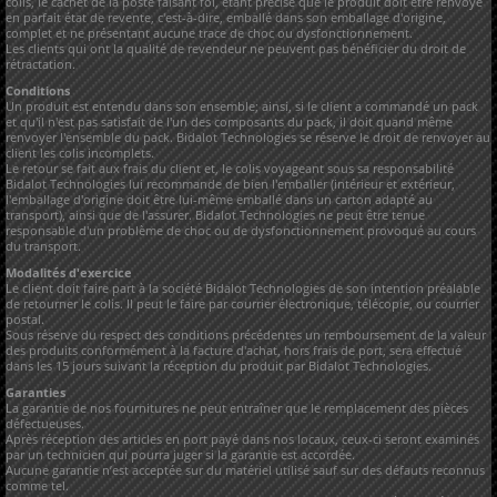
colis, le cachet de la poste faisant foi, étant précisé que le produit doit être renvoyé
en parfait état de revente, c'est-à-dire, emballé dans son emballage d'origine,
complet et ne présentant aucune trace de choc ou dysfonctionnement.
Les clients qui ont la qualité de revendeur ne peuvent pas bénéficier du droit de
rétractation.
Conditions
Un produit est entendu dans son ensemble; ainsi, si le client a commandé un pack
et qu'il n'est pas satisfait de l'un des composants du pack, il doit quand même
renvoyer l'ensemble du pack. Bidalot Technologies se réserve le droit de renvoyer au
client les colis incomplets.
Le retour se fait aux frais du client et, le colis voyageant sous sa responsabilité
Bidalot Technologies lui recommande de bien l'emballer (intérieur et extérieur,
l'emballage d'origine doit être lui-même emballé dans un carton adapté au
transport), ainsi que de l'assurer. Bidalot Technologies ne peut être tenue
responsable d'un problème de choc ou de dysfonctionnement provoqué au cours
du transport.
Modalités d'exercice
Le client doit faire part à la société Bidalot Technologies de son intention préalable
de retourner le colis. Il peut le faire par courrier électronique, télécopie, ou courrier
postal.
Sous réserve du respect des conditions précédentes un remboursement de la valeur
des produits conformément à la facture d'achat, hors frais de port, sera effectué
dans les 15 jours suivant la réception du produit par Bidalot Technologies.
Garanties
La garantie de nos fournitures ne peut entraîner que le remplacement des pièces
défectueuses.
Après réception des articles en port payé dans nos locaux, ceux-ci seront examinés
par un technicien qui pourra juger si la garantie est accordée.
Aucune garantie n’est acceptée sur du matériel utilisé sauf sur des défauts reconnus
comme tel.