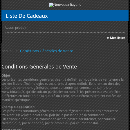
Liste
De Cadeaux
Aucun produit
» Mes listes
Accueil
>
Conditions Générales de Vente
Conditions Générales de Vente
Objet
Les présentes conditions générales visent à définir les modalités de vente entre la
société Bidalot Technologies et ses clients ci-après définis. Est client au titre des
présentes conditions générales, toute personne qui commande sur le site
www.bidalot.fr, qu'elle soit un particulier ou non. Si les présentes devaient être
différentes en fonction de la qualité du client, ces différences seraient notées de
manière spécifique.
Champ d'application
Les présentes conditions générales de vente régissent la vente des produits se
trouvant sur www.bidalot.fr au jour de la passation de la commande.
Elles s'appliquent, que la commande ait été passée par Internet, par courrier
électronique, par téléphone, par télécopie ou par courrier postal.
Territorialité