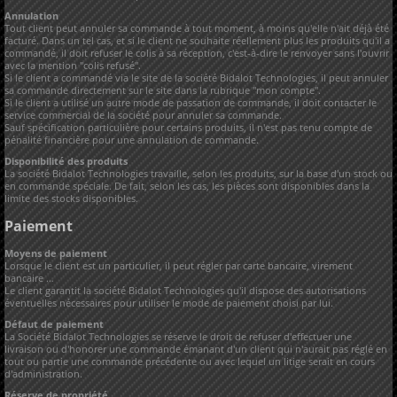
Annulation
Tout client peut annuler sa commande à tout moment, à moins qu'elle n'ait déjà été
facturé. Dans un tel cas, et si le client ne souhaite réellement plus les produits qu'il a
commandé, il doit refuser le colis à sa réception, c'est-à-dire le renvoyer sans l'ouvrir
avec la mention "colis refusé".
Si le client a commandé via le site de la société Bidalot Technologies, il peut annuler
sa commande directement sur le site dans la rubrique "mon compte".
Si le client a utilisé un autre mode de passation de commande, il doit contacter le
service commercial de la société pour annuler sa commande.
Sauf spécification particulière pour certains produits, il n'est pas tenu compte de
pénalité financière pour une annulation de commande.
Disponibilité des produits
La société Bidalot Technologies travaille, selon les produits, sur la base d'un stock ou
en commande spéciale. De fait, selon les cas, les pièces sont disponibles dans la
limite des stocks disponibles.
Paiement
Moyens de paiement
Lorsque le client est un particulier, il peut régler par carte bancaire, virement
bancaire …
Le client garantit la société Bidalot Technologies qu'il dispose des autorisations
éventuelles nécessaires pour utiliser le mode de paiement choisi par lui.
Défaut de paiement
La Société Bidalot Technologies se réserve le droit de refuser d'effectuer une
livraison ou d'honorer une commande émanant d'un client qui n'aurait pas réglé en
tout ou partie une commande précédente ou avec lequel un litige serait en cours
d'administration.
Réserve de propriété