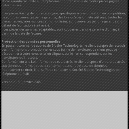
Notre garantie se limite au remplacement pur et simple de toutes pièces jugées
défectueuses.
- Les pièces Racing de notre catalogue, spécifiques à une utilisation en compétition,
ne sont pas couvertes par la garantie, dès lors qu’elles ont été utilisées. Seules les
pièces neuves, non montées et non utilisées, sont couvertes par une garantie si un
défaut de fabrication était avéré.
- Les pièces des gammes adaptables, sont couvertes par une garantie d’un an, à
partir de la date de facture.
Protection des données personnelles
En passant commande auprès de Bidalot Technologies, le client accepte de recevoir
des informations promotionnelles sous forme de newsletter. Le client peut se
désabonner à cette newsletter en cliquant sur le lien correspondant sur les
newsletters qu'il recevra.
Conformément à la Loi Informatique et Libertés, le client dispose d'un droit d'accès
aux données informatiques le concernant dans notre base de données.
Pour exercer ce droit, il lui suffit de contacter la Société Bidalot Technologies par
téléphone ou mail.
Version du 01 janvier 2005