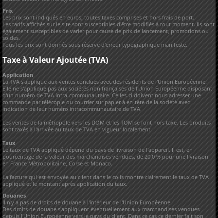
Prix
Les prix sont indiqués en euros, toutes taxes comprises et hors frais de port.
Les tarifs affichés sur le site sont susceptibles d'être modifiés à tout moment. Ils sont
également susceptibles de varier pour cause de prix de lancement, promotions ou
soldes.
Tous les prix sont donnés sous réserve d'erreur typographique manifeste.
Taxe à Valeur Ajoutée (TVA)
Application
La TVA s'applique aux ventes conclues avec des résidents de l'Union Européenne.
Elle ne s'applique pas aux sociétés non françaises de l'Union Européenne disposant
d'un numéro de TVA intra-communautaire. Celles-ci doivent nous adresser une
commande par télécopie ou courrier sur papier à en-tête de la société avec
indication de leur numéro intracommunautaire de TVA.
Les ventes de la métropole vers les DOM et les TOM se font hors taxe. Les produits
sont taxés à l'arrivée au taux de TVA en vigueur localement.
Taux
Le taux de TVA appliqué dépend du pays de livraison de l'appareil. Il est, en
pourcentage de la valeur des marchandises vendues, de 20.0 % pour une livraison
en France Métropolitaine, Corse et Monaco.
La facture qui est envoyée au client dans le colis montre clairement le taux de TVA
appliqué et le montant après application du taux.
Douanes
Il n'y a pas de droits de douane à l'intérieur de l'Union Européenne.
Des droits de douane s'appliquent éventuellement aux marchandises vendues
depuis l'Union Européenne vers le pays du client. Dans ce cas ce dernier fait son