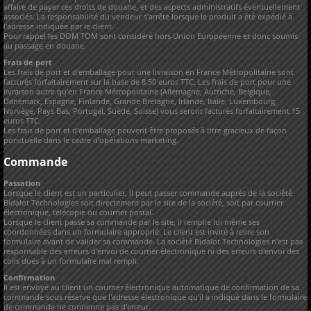
affaire de payer ces droits de douane, et des aspects administratifs éventuellement
associés. La responsabilité du vendeur s'arrête lorsque le produit a été expédié à
l'adresse indiquée par le client.
Pour rappel les DOM TOM sont considéré hors Union Européenne et donc soumis
au passage en douane.
Frais de port
Les frais de port et d'emballage pour une livraison en France Métropolitaine sont
facturés forfaitairement sur la base de 8.50 euros TTC. Les frais de port pour une
livraison autre qu'en France Métropolitaine (Allemagne, Autriche, Belgique,
Danemark, Espagne, Finlande, Grande Bretagne, Irlande, Italie, Luxembourg,
Norvège, Pays Bas, Portugal, Suède, Suisse) vous seront facturés forfaitairement 15
euros TTC.
Les frais de port et d'emballage peuvent être proposés à titre gracieux de façon
ponctuelle dans le cadre d'opérations marketing.
Commande
Passation
Lorsque le client est un particulier, il peut passer commande auprès de la société
Bidalot Technologies soit directement par le site de la société, soit par courrier
électronique, télécopie ou courrier postal.
Lorsque le client passe sa commande par le site, il remplie lui même ses
coordonnées dans un formulaire approprié. Le client est invité à relire son
formulaire avant de valider sa commande. La société Bidalot Technologies n'est pas
responsable des erreurs d'envoi de courrier électronique ni des erreurs d'envoi des
colis dues à un formulaire mal rempli.
Confirmation
Il est envoyé au client un courrier électronique automatique de confirmation de sa
commande sous réserve que l'adresse électronique qu'il a indiqué dans le formulaire
de commande ne contienne pas d'erreur.