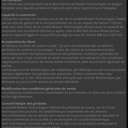
Les clients qui commandent via le site Internet de Bidalot Technologies en langue
française sont réputés acheter en France et sont donc soumis à la loi française.
Capacité à contracter
L'achat d'un produit se trouvant sur le site de la société Bidalot Technologies n'étant
pas un acte de gestion de la vie quotidienne, en vu du respect de l'article 1124 du
code civil, tout client de la société Bidalot Technologies déclare avoir la capacité de
contracter aux conditions décrites ci-après, c'est-à-dire être mineur émancipé ou
avoir la majorité légale et ne pas être protégé au sens de l'article 488 du Code Civil.
Acceptation du client
Le fait pour le client de cocher la case " j'ai pris connaissance des conditions
générales de vente et je les accepte " avant de valider sa commande entraîne
automatiquement l'acceptation expresse des présentes conditions générales de
vente par celui-ci qui reconnaît en avoir une parfaite connaissance. Ces conditions
s'appliquent à l'exclusion de toutes autres conditions, sauf accord écrit signé par les
parties.
L'achat par courrier électronique, par téléphone, par télécopie ou par courrier postal
implique également l'acceptation des présentes. Celles-ci peuvent être lues
directement sur le site. Elles peuvent être envoyées par courrier électronique, par
télécopie ou par courrier postal sur simple demande.
Modification des conditions générales de vente
Les présentes conditions sont modifiables à tout moment, le client est donc invité à
les lire régulièrement.
Caractéristique des produits
La société Bidalot Technologies s'efforce de présenter au mieux, sur les fiches
techniques des produits, les caractéristiques essentielles de ces derniers.
Une confirmation de ces détails techniques est toujours possible en appelant le
service commercial de la société ou en envoyant un courrier électronique.
Sauf information contraire spécifiée sur le site, tous les produits vendus par la
société Bidalot Technologies sont neufs.