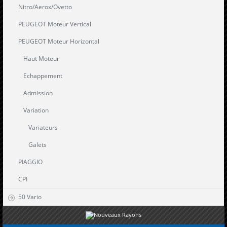
Nitro/Aerox/Ovetto
PEUGEOT Moteur Vertical
PEUGEOT Moteur Horizontal
Haut Moteur
Echappement
Admission
Variation
Variateurs
Galets
PIAGGIO
CPI
50 Vario