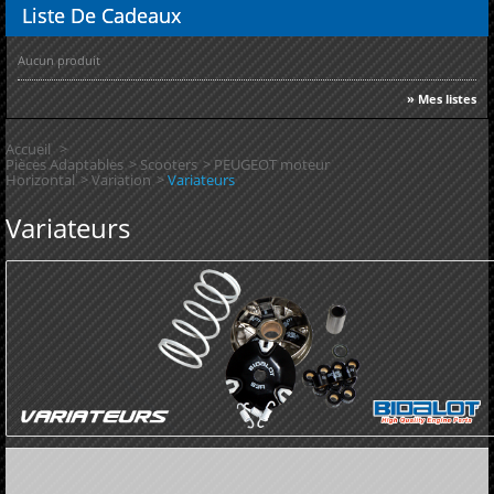
Liste
De Cadeaux
Aucun produit
» Mes listes
Accueil
>
Pièces Adaptables
>
Scooters
>
PEUGEOT moteur
Horizontal
>
Variation
>
Variateurs
Variateurs