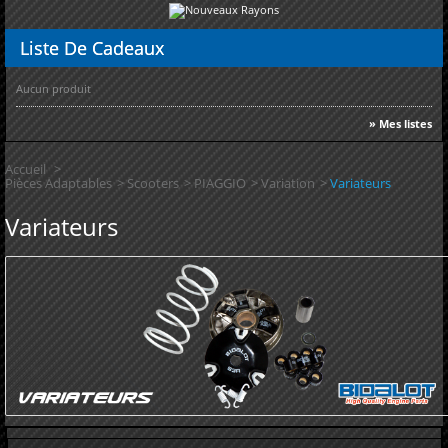
Liste
De Cadeaux
Aucun produit
» Mes listes
Accueil
>
Pièces Adaptables
>
Scooters
>
PIAGGIO
>
Variation
>
Variateurs
Variateurs