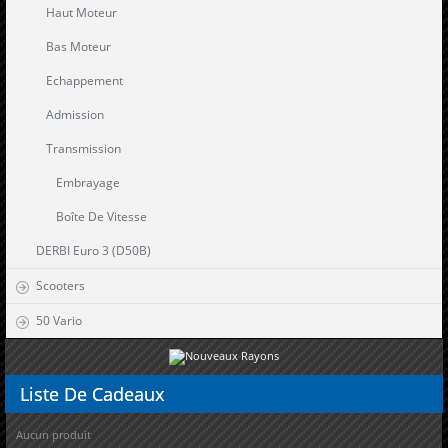
Haut Moteur
Bas Moteur
Echappement
Admission
Transmission
Embrayage
Boîte De Vitesse
DERBI Euro 3 (D50B)
Scooters
50 Vario
Liste
De Cadeaux
Aucun produit