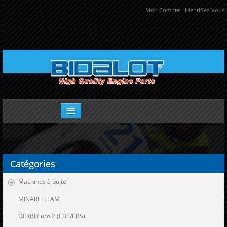
Mon Compte
Identifiez-Vous
Pièces adaptables
Catégories
Pièces Racing
Machines à boite
Paramoteur
MINARELLI AM
Bons Plans Bidalot
DERBI Euro 2 (EBE/EBS)
Classic Racing Parts