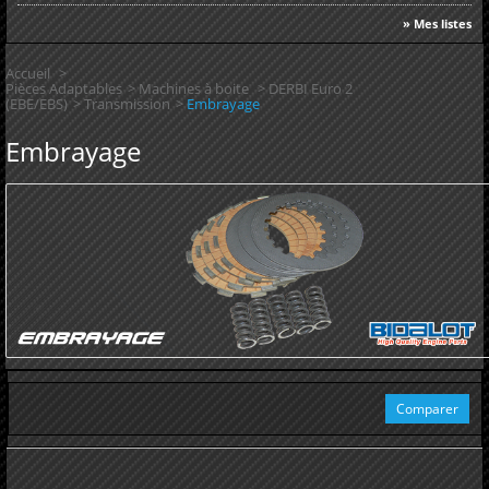
» Mes listes
Accueil
>
Pièces Adaptables
>
Machines à boite
>
DERBI Euro 2
(EBE/EBS)
>
Transmission
>
Embrayage
Embrayage