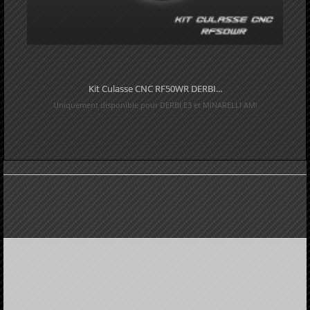
Kit Culasse CNC RF50WR DERBI...
Uniquement disponible pour DERBI E3 et MINARELLI AM!