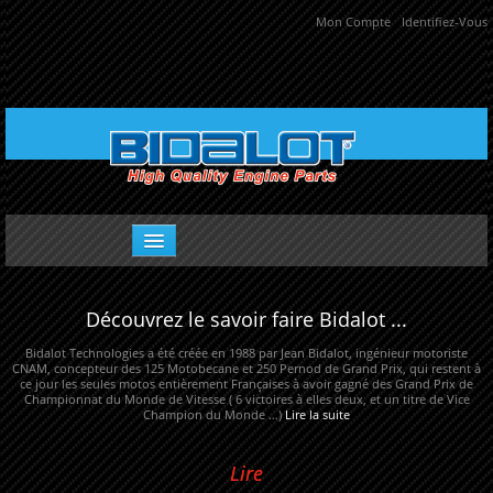
Mon Compte
Identifiez-Vous
Découvrez le savoir faire Bidalot ...
Pièces adaptables
Bidalot Technologies a été créée en 1988 par Jean Bidalot, ingénieur motoriste
Pièces Racing
CNAM, concepteur des 125 Motobecane et 250 Pernod de Grand Prix, qui restent à
ce jour les seules motos entièrement Françaises à avoir gagné des Grand Prix de
Paramoteur
Championnat du Monde de Vitesse ( 6 victoires à elles deux, et un titre de Vice
Champion du Monde …)
Lire la suite
Bons Plans Bidalot
Lire
Classic Racing Parts